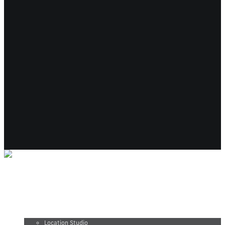
Production vidéo
Photographie
Location studio et équipements
Location Studio