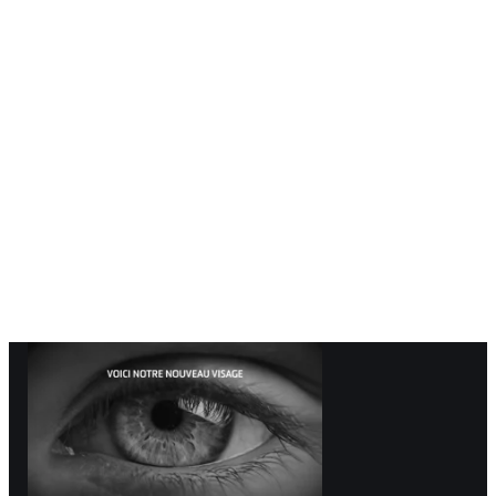
À propos
Entreprise
Équipe
Maxel Films
Blogue
Demande de soumission
Demande de soumission
Location studio
EN