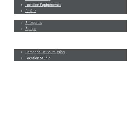
Location Équipements
Di-Rec
À propos
Entreprise
Équipe
Maxel Films
Blogue
Demande de soumission
Demande De Soumission
Location Studio
EN
Production vidéo
Photographie
Location studio et équipements
Location studio
Location Équipements
Di-Rec