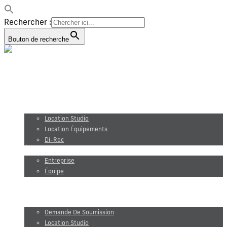
Rechercher :
Bouton de recherche
Production vidéo
Photographie
Location studio et équipements
Location Studio
Location Équipements
Di-Rec
À propos
Entreprise
Équipe
Maxel Films
Blogue
Demande de soumission
Demande De Soumission
Location Studio