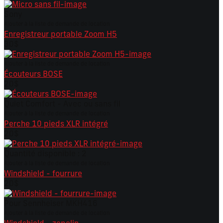
Sony
Ajouter à la liste de demande de location
Enregistreur portable Zoom H5
30$
Ajouter à la liste de demande de location
Écouteurs BOSE
20$
Quiet Comfort - Avec ou sans fil
Ajouter à la liste de demande de location
Perche 10 pieds XLR intégré
20$
Quantité disponible : 2
Ajouter à la liste de demande de location
Windshield - fourrure
20$
Pour Sennheiser MKH416
Ajouter à la liste de demande de location