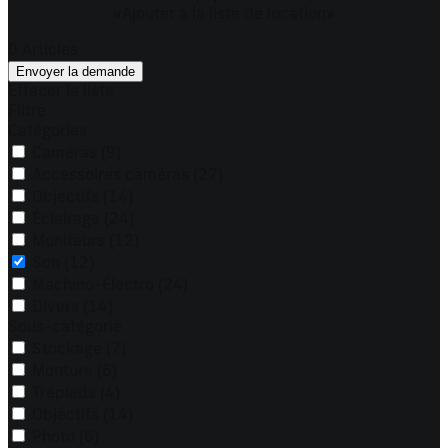
«Ajouter à la liste de location»
0
Articles
Effacer la liste
Filtre
Catégories
Caméras
(9)
Accessoires caméras
(27)
Objectifs
(14)
Éclairage
(24)
Moniteurs
(12)
Son
(12)
Machino-Électro
(24)
Divers
(14)
Sous-catégorie
Stockage
(7)
Monture
(6)
Trépieds
(4)
Objectifs
(14)
Photo
(6)