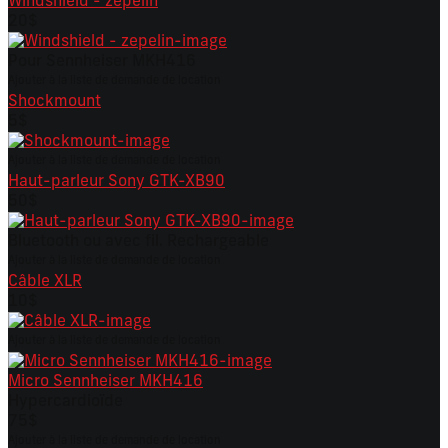
Windshield - zepelin
20$
Pour Sennheiser MKH416
Ajouter à la liste de demande de location
Shockmount
5$
Ajouter à la liste de demande de location
Haut-parleur Sony GTK-XB90
50$
Bluetooth ou avec fil. Rechargeable
Ajouter à la liste de demande de location
Câble XLR
10$
Ajouter à la liste de demande de location
Micro Sennheiser MKH416
Hypercardioïde
75$
Ajouter à la liste de demande de location