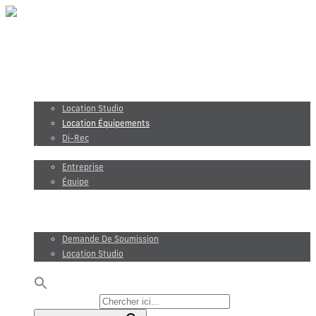
Production vidéo
Photographie
Location studio et équipements
Location Studio
Location Équipements
Di-Rec
À propos
Entreprise
Équipe
Maxel Films
Blogue
Demande de soumission
Demande De Soumission
Location Studio
EN
Rechercher :