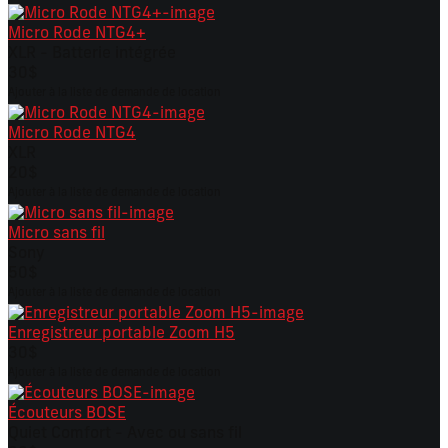
Micro Rode NTG4+
XLR - Batterie intégrée
30$
Ajouter à la liste de demande de location
Micro Rode NTG4
XLR
20$
Ajouter à la liste de demande de location
Micro sans fil
Sony
50$
Ajouter à la liste de demande de location
Enregistreur portable Zoom H5
30$
Ajouter à la liste de demande de location
Écouteurs BOSE
Quiet Comfort - Avec ou sans fil