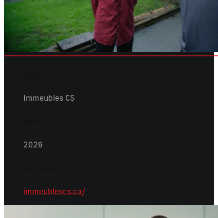
PROJET :
Immeubles CS
ANNÉE :
2026
SITE WEB :
immeublescs.ca/