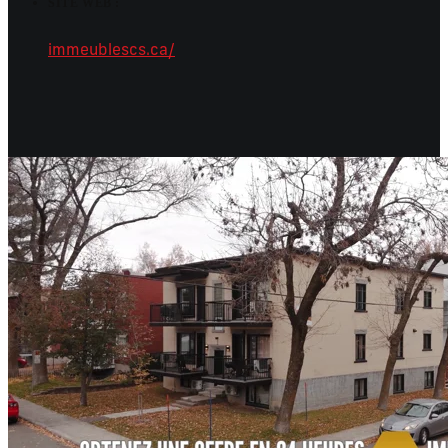
SITE WEB :
immeublescs.ca/