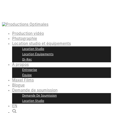
Production vidéo
Photographie
Location studio et équipements
Location Studio
Location Équipements
Di-Rec
À propos
Entreprise
Équipe
Maxel Films
Blogue
Demande de soumission
Demande De Soumission
Location Studio
EN