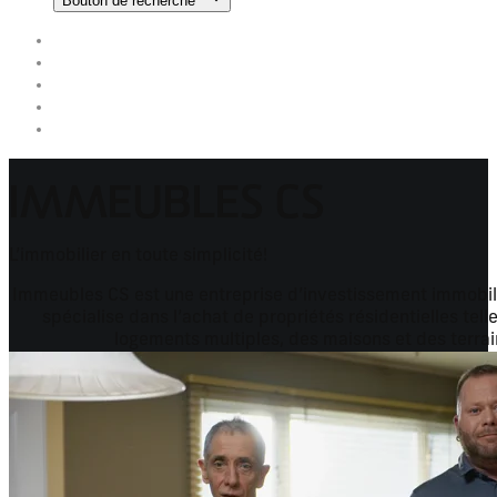
Bouton de recherche
IMMEUBLES CS
L’immobilier en toute simplicité!
Immeubles CS est une entreprise d’investissement immobili
spécialise dans l’achat de propriétés résidentielles te
logements multiples, des maisons et des terrai