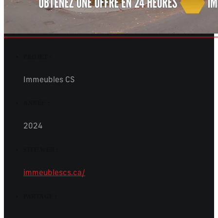
PROJET :
Immeubles CS
ANNÉE :
2024
SITE WEB :
immeublescs.ca/
PARTAGE :