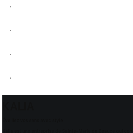
KALIA
Éveillez vos sens avec style
Kalia est une entreprise de Sainte-Marie de Beauce qui conço