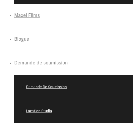
Maxel Films
Blogue
Demande de soumission
Demande De Soumission
Location Studio