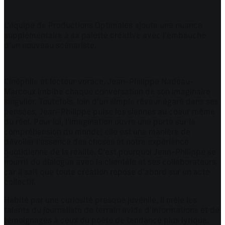
L’équipe de Productions Optimales ajoute une nuance
supplémentaire à sa palette créative avec l’embauche
d’un nouveau scénariste.
Cinéphile et lecteur vorace, Jean-Philippe Nadeau-
Marcoux imbibe chaque conversation de son imaginaire
singulier. Toutefois, loin d’un simple rêveur égaré dans ses
pensées, Jean-Philippe puise les siennes au coeur même
du réel. Pour lui, l’imagination ouvre une porte sur la
compréhension du monde; elle est une manière de
dévoiler l’essence des choses et notre expérience
quotidienne de la réalité. C’est pourquoi Jean-Philippe se
nourrit du dialogue avec la clientèle et ses collaborateurs,
car il sait que toute création repose d’abord sur un acte
collectif.
Habité par une curiosité presque juvénile, il mêle les
talents du journaliste de terrain avide d’informations et de
témoignages à ceux du poète de tendance plus lyrique.