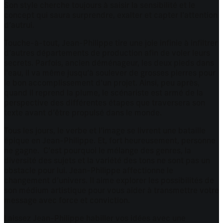
Son style cherche toujours à saisir la sensibilité et le
concept qui saura surprendre, exalter et capter l’attention
d’autrui.
Touche-à-tout, Jean-Philippe tire une joie infinie à infiltrer
d’autres départements de production afin de voler leurs
secrets. Parfois, ancien déménageur, les deux pieds dans
l’eau, il va même jusqu’à soulever de grosses pierres pour
le bon accomplissement d’un projet. Ainsi, peu après,
quand il reprend la plume, le scénariste est armé de la
perspective des différentes étapes que traversera son
texte avant d’être propulsé dans le monde.
Tous les jours, le verbe et l’image se livrent une bataille
épique en Jean-Philippe. Et, fort heureusement, personne
ne gagne. C’est pourquoi le mélange des genres, la
diversité des sujets et la variété des tons ne sont pas un
obstacle pour lui. Jean-Philippe affectionne le
changement d’univers. Il aime explorer les possibilités de
son médium artistique pour vous aider à transmettre votre
message avec force et conviction.
Laissez Jean-Philippe habiller vos idées avec une