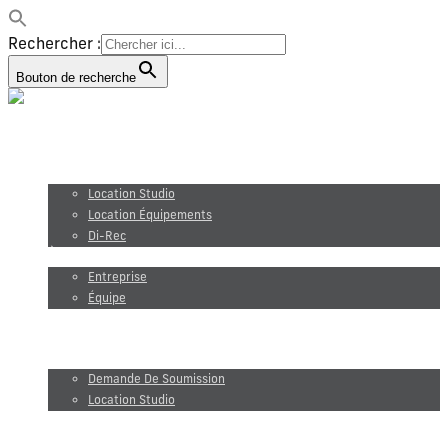
Rechercher :
Bouton de recherche
Production vidéo
Photographie
Location studio et équipements
Location Studio
Location Équipements
Di-Rec
À propos
Entreprise
Équipe
Maxel Films
Blogue
Demande de soumission
Demande De Soumission
Location Studio
EN