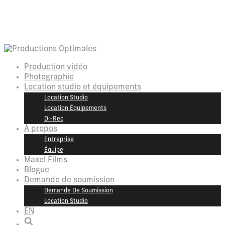
Production vidéo
Photographie
Location studio et équipements
Location Studio
Location Équipements
Di-Rec
À propos
Entreprise
Équipe
Maxel Films
Blogue
Demande de soumission
Demande De Soumission
Location Studio
EN