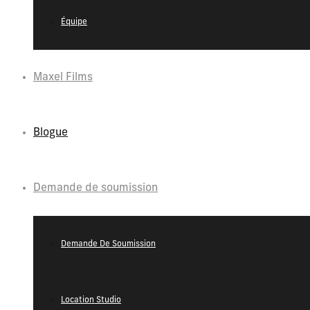
Équipe
Maxel Films
Blogue
Demande de soumission
Demande De Soumission
Location Studio