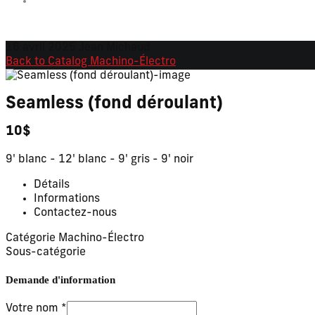
16 avril 2025
Jean Michaud
Back to Catalog
Machino-Électro
Seamless (fond déroulant)
10$
9' blanc - 12' blanc - 9' gris - 9' noir
Détails
Informations
Contactez-nous
Catégorie
Machino-Électro
Sous-catégorie
Demande d'information
Votre nom
*