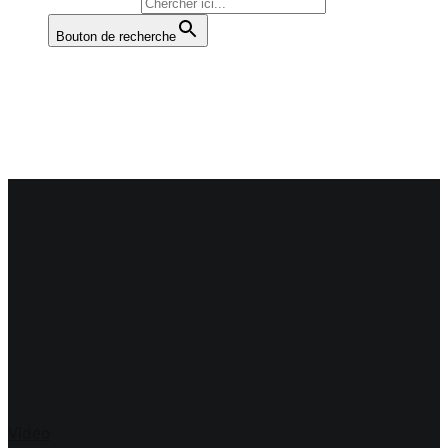
Rechercher :
Bouton de recherche
MARC-ANDRÉ LECLERC
Voir tous les articles de l'auteur plus bas.
Vidéo