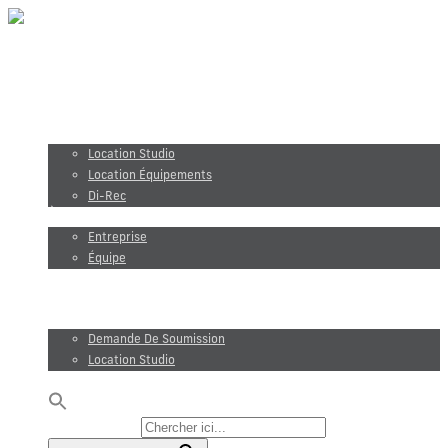
Production vidéo
Photographie
Location studio et équipements
Location Studio
Location Équipements
Di-Rec
À propos
Entreprise
Équipe
Maxel Films
Blogue
Demande de soumission
Demande De Soumission
Location Studio
EN
Rechercher :