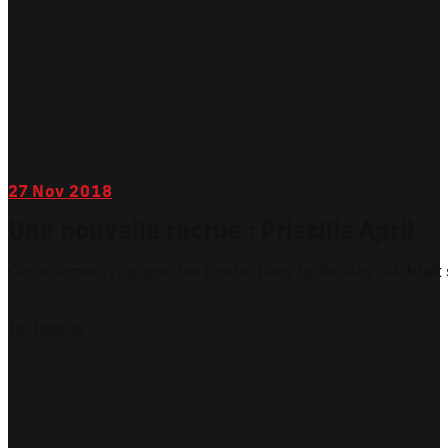
27
Nov 2018
Une nouvelle recrue : Priscilla April
Cet automne, l’équipe des Productions Optimales célébrait 
Technique