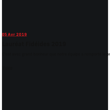
05
Avr 2019
Lauréat Fidéides 2019
C’est avec grand bonheur que notre équipe a remporté le pri
Vidéo